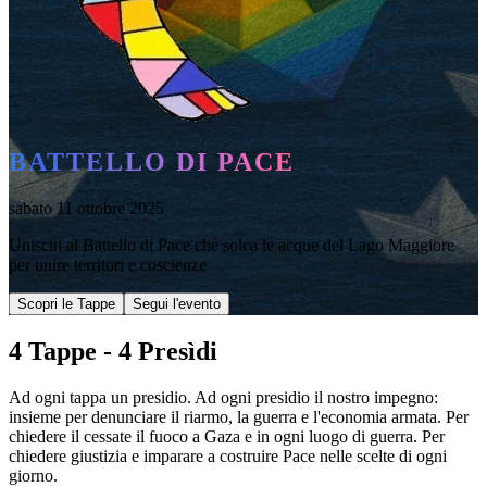
BATTELLO DI PACE
sabato 11 ottobre 2025
Unisciti al Battello di Pace che solca le acque del Lago Maggiore
per unire territori e coscienze
Scopri le Tappe
Segui l'evento
4 Tappe - 4 Presìdi
Ad ogni tappa un presidio. Ad ogni presidio il nostro impegno:
insieme per denunciare il riarmo, la guerra e l'economia armata. Per
chiedere il cessate il fuoco a Gaza e in ogni luogo di guerra. Per
chiedere giustizia e imparare a costruire Pace nelle scelte di ogni
giorno.